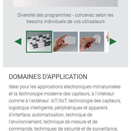
en alternative, possibilité de mouler les modules
électroniques par coulée
Diversité des programmes - concevez selon les
vissage du boitier avec des vis en acier inoxydable
besoins individuels de vos utilisateurs
et entraînement Torx
DÉCLARATION DU DESIGNER
« a little something
, le petit quelque chose, à peine
visible, mais partout où il est nécessaire, peut-être le
composant d'un système qui ne fonctionnerait pas
sans ce petit quelque chose. Le boitier compact est
d'une part une protection élégante pour vos
DOMAINES D‘APPLICATION
composants, dont le design enlève à l'objet son côté
Idéal pour les applications électroniques miniaturisées
anguleux grâce aux coins légèrement inclinés, et
et la technologie moderne des capteurs, à l'intérieur
d'autre part un boitier robuste, monté de manière sûre,
comme à l'extérieur. IoT/IIoT, technologie des capteurs,
dont la face supérieure facettée souligne la qualité
logistique intelligente, périphériques et appareils
technique et la fonction de votre produit dans le jeu de
d'interface, automatisation, technique de
la lumière, comme la taille d'un diamant ».
l'environnement, technique de mesure et de
Martin Nußberger, polyform Industrie Design
commande, techniques de sécurité et de surveillance,