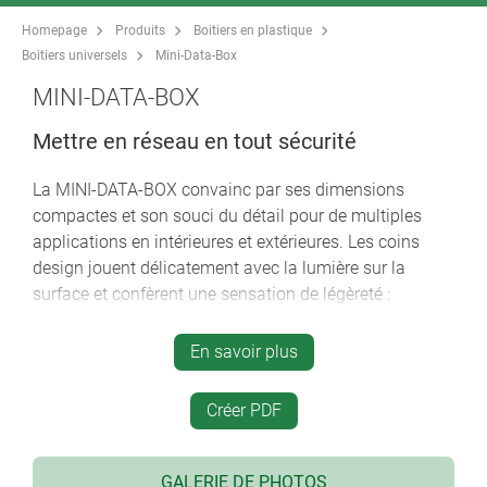
Homepage
Produits
Boitiers en plastique
Boitiers universels
Mini-Data-Box
MINI-DATA-BOX
Mettre en réseau en tout sécurité
La MINI-DATA-BOX convainc par ses dimensions
compactes et son souci du détail pour de multiples
applications en intérieures et extérieures. Les coins
design jouent délicatement avec la lumière sur la
surface et confèrent une sensation de légèreté :
design moderne du boitier avec des coins élégants
En savoir plus
40 boitiers standard
deux formes de base : S (square) et E (edge)
Créer PDF
partie inférieure sans/avec bride pour un montage
rapide au mur/au plafond ou pour une fixation sur
des rails et des profilés tubulaires ou sur des mâts
GALERIE DE PHOTOS