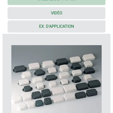
partie supérieure plate ou haute pour les
configurations de montage individuelles et les
VIDÉO
besoins des utilisateurs
surfaces planes pour les interfaces - raccordement
EX. D'APPLICATION
simple et convivial
stabilité grâce à une construction robuste avec un
assemblage par rainure et languette sur tout le
pourtour
degré de protection élevé IP 65 (joint en accessoire)
offrant une sécurité même dans un environnement
difficile
matériau ignifuge ASA+PC dans les couleurs
standard blanc trafic et gris anthracite,
NOUVEAU
: boitier avec bride également bicolore,
en blanc signalisation (partie supérieure) et gris
trafic A (partie inférieure)
couleurs spéciales sur demande
socle de fixation pour les circuits imprimés et
composants dans la partie supérieure et inférieure ;