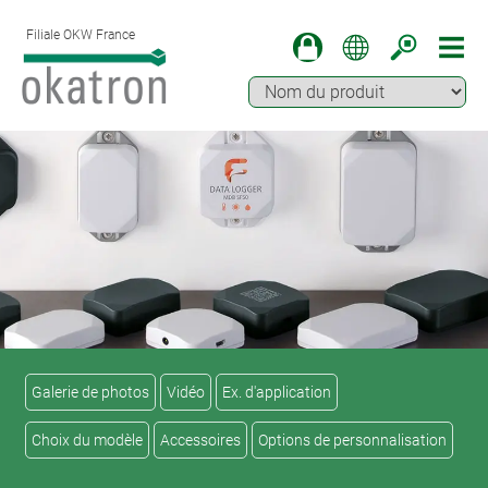
Filiale OKW France
Galerie de photos
Vidéo
Ex. d'application
Choix du modèle
Accessoires
Options de personnalisation